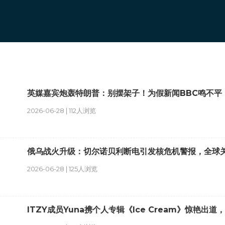
英媒嘉宾炮轰特朗普：别摆架子！为假新闻BBC鸣不平
2026-06-28 | 112人浏览
俄乌战火升级：切尔诺贝利断电引发核危机警报，全球
2026-06-28 | 125人浏览
ITZY成员Yuna携个人专辑《Ice Cream》惊艳出