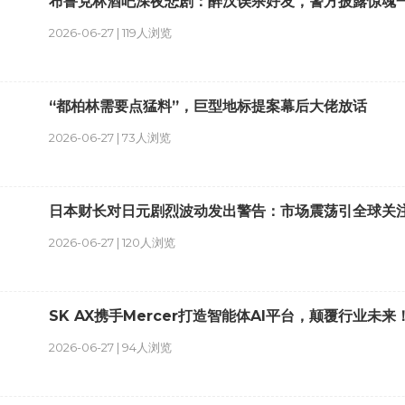
布鲁克林酒吧深夜悲剧：醉汉误杀好友，警方披露惊魂
2026-06-27 | 119人浏览
“都柏林需要点猛料”，巨型地标提案幕后大佬放话
2026-06-27 | 73人浏览
日本财长对日元剧烈波动发出警告：市场震荡引全球关
2026-06-27 | 120人浏览
SK AX携手Mercer打造智能体AI平台，颠覆行业未来
2026-06-27 | 94人浏览